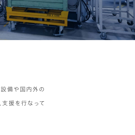
械設備や
国内外の
⼊⽀援を
⾏なって