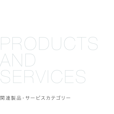
P
R
O
D
U
C
T
S
A
N
D
S
E
R
V
I
C
E
S
関連製品・サービスカテゴリー