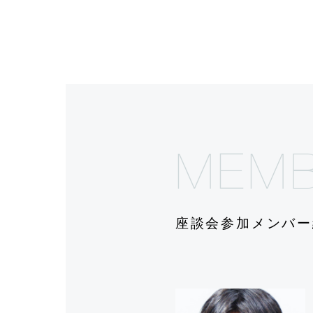
M
E
M
座談会参加メンバー