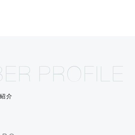
B
E
R
P
R
O
F
I
L
E
紹介