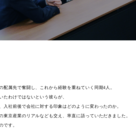
の配属先で奮闘し、
これから経験を重ねていく同期4人。
いたわけではないという
彼らが、
、
入社前後で会社に対する印象はどのように変わったのか。
の東京産業の
リアルなども交え、率直に語っていただきました。
のです。