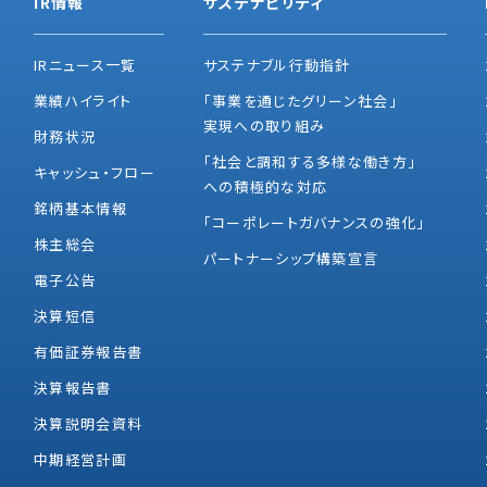
IR情報
サステナビリティ
IRニュース一覧
サステナブル行動指針
業績ハイライト
「事業を通じたグリーン社会」
実現への取り組み
財務状況
「社会と調和する多様な働き方」
キャッシュ・フロー
への積極的な対応
銘柄基本情報
「コーポレートガバナンスの強化」
株主総会
パートナーシップ構築宣言
電子公告
決算短信
有価証券報告書
決算報告書
決算説明会資料
中期経営計画