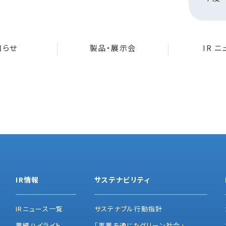
知らせ
製品・展示会
IR 
IR情報
サステナビリティ
IRニュース一覧
サステナブル行動指針
業績ハイライト
「事業を通じたグリーン社会」