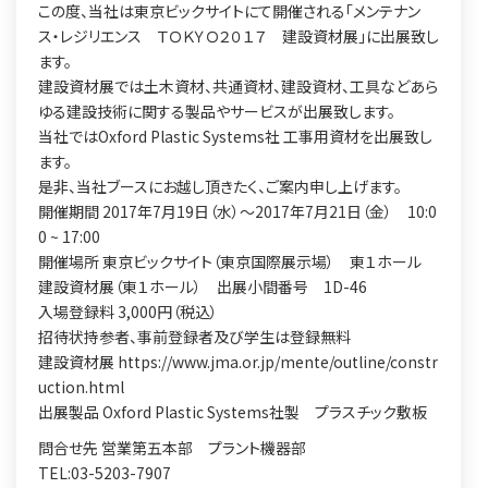
この度、当社は東京ビックサイトにて開催される「メンテナン
ス・レジリエンス ＴＯＫＹＯ２０１７ 建設資材展」に出展致し
ます。
建設資材展では土木資材、共通資材、建設資材、工具などあら
ゆる建設技術に関する製品やサービスが出展致します。
当社ではOxford Plastic Systems社 工事用資材を出展致し
ます。
是非、当社ブースにお越し頂きたく、ご案内申し上げます。
開催期間 2017年7月19日（水）〜2017年7月21日（金） 10:0
0 ~ 17:00
開催場所 東京ビックサイト（東京国際展示場） 東１ホール
建設資材展（東１ホール） 出展小間番号 1D-46
入場登録料 3,000円（税込）
招待状持参者、事前登録者及び学生は登録無料
建設資材展 https://www.jma.or.jp/mente/outline/constr
uction.html
出展製品 Oxford Plastic Systems社製 プラスチック敷板
問合せ先 営業第五本部 プラント機器部
TEL:03-5203-7907